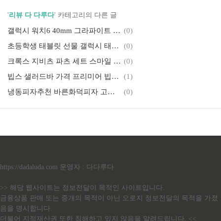
'
리뷰 다 다루다
' 카테고리의 다른 글
갤럭시 워치6 40mm 그라파이트 가격 기능 연동방법 내돈내산
(0)
초등학생 태블릿 선물 갤럭시 태블릿 A8 SM-X200
(0)
크록스 지비츠 파츠 세트 스마일 데이지 플라워 레인보우 프렌즈 예뻐요!
(0)
빕스 샐러드바 가격 프리미어 빕스 송도점 딸기축제, 와인 무료, 주말 런치
(1)
냉동피자추천 바른화덕피자 고구마피자, 리코타쉬림프피자 맛있어요. feat.미스터아빠쿡
(0)
https://dadaluda.com 운영자 : 다다루다
>> 해당 웹사이트는 정보전달이 목적인 사이트입니다.
금융상품 판매 또는 중개의 목적이 아닌 오로지 정보전달의 목적을 가졌
음을 명시합니다.
더불어 지적재산권 또한 침해하고 있지 않음을 알려드립니다. <<