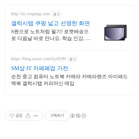
http://m.coupang.com
광고
갤럭시탭 쿠팡 넓고 선명한 화면
S펜으로 노트처럼 필기! 로켓배송으
로 다음날 바로 만나요. 학습 인강, 영
상 시청에 제격! 가성비 좋은 갤럭시
탭 쿠팡.
https://blog.naver.com/lyy0199
광고
SM샾 IT 카페폐업 가전
순천 중고 컴퓨터 노트북 카메라 카메라렌즈 아이패드
맥북 갤럭시탭 커피머신 매입
공감
구독하기