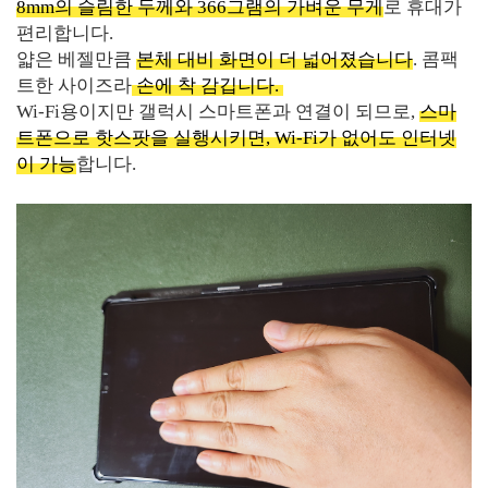
8mm의 슬림한 두께와 366그램의 가벼운 무게
로 휴대가
편리합니다.
얇은 베젤만큼
본체 대비 화면이 더 넓어졌습니다
. 콤팩
트한 사이즈라
손에 착 감깁니다.
Wi-Fi용이지만 갤럭시 스마트폰과 연결이 되므로,
스마
트폰으로 핫스팟을 실행시키면, Wi-Fi가 없어도 인터넷
이 가능
합니다.