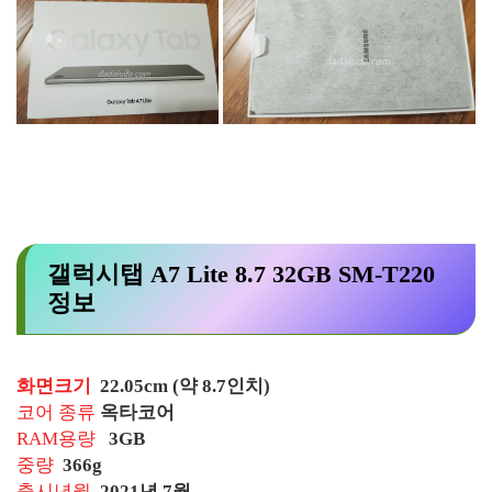
갤럭시탭 A7 Lite 8.7 32GB SM-T220
정보
화면크기
22.05cm (약 8.7인치)
코어 종류
옥타코어
RAM용량
3GB
중량
366g
출시년월
2021년 7월