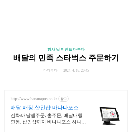
행사 및 이벤트 다루다
배달의 민족 스타벅스 주문하기
다다루다
2024. 4. 18. 20:45
http://www.bananapos.co.kr
광고
배달,매장,샵인샵 바나나포스 가
입시 1개월 무료
전화/배달앱주문, 홀주문, 배달대행
연동, 샵인샵까지 바나나포스 하나로
해결하세요!