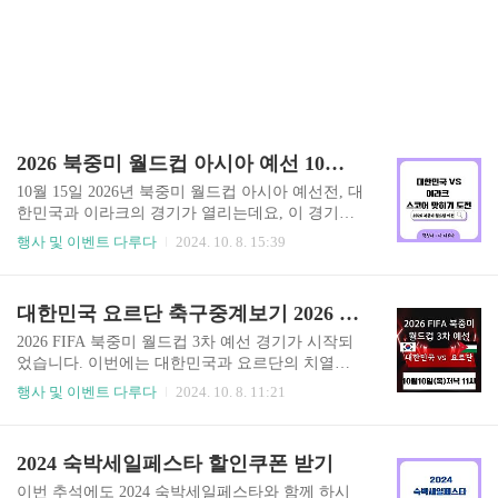
2026 북중미 월드컵 아시아 예선 10월 15일 대한민국 이라크 경기 스코어 맞히기
10월 15일 2026년 북중미 월드컵 아시아 예선전, 대
한민국과 이라크의 경기가 열리는데요, 이 경기를
더욱 흥미진진하게 만들어 줄 스코어 맞히기 이벤
행사 및 이벤트 다루다
2024. 10. 8. 15:39
트에 대한 안내를 해드리겠습니다. 이 대결은 단순
한 경기가 아닌, 여러분이 직접 참여하고 즐길 수
있는 기회가 될 것입니다. 그 전에 이 스코어 맞히
대한민국 요르단 축구중계보기 2026 FIFA 북중미 월드컵 3차 예선
기 참여하기 위해서는 하나은행 어플(하나원큐)을
설치하셔야 합니다. 스코어 맞히기 참여하기 아시
2026 FIFA 북중미 월드컵 3차 예선 경기가 시작되
아 3차예선 스코어 맞히기 도전!! 이벤트1> 대한
었습니다. 이번에는 대한민국과 요르단의 치열한
민국 이라크 경기 스코어 예측하면 누구나 원큐볼
경기를 앞두고 있어 많은 분들이 기대를 하고 계실
행사 및 이벤트 다루다
2024. 10. 8. 11:21
100개 이벤트2> 대한민국 이라크 스코어 결과
텐데요. 경기를 어디에서 볼 수 있는지, 어떻게 시
맞히면 선물!! 대한민국 이라크 경기 스코어 맞
청할 수 있는지 자세한 정보를 전해드리려 합니다.
히기 도전!! 📌 스코어 맞히기 응모하세요! 스코
특히 이번 경기는 쿠팡 플레이와 MBC에서 생중계
2024 숙박세일페스타 할인쿠폰 받기
어는 경기당일 18시까지 수정할 수 있습니다!..
되므로 경기 시청 방법에 대해 안내해 드리겠습니
다. TV 'MBC'로 시청하기 쿠팡플레이로 시청하
이번 추석에도 2024 숙박세일페스타와 함께 하시