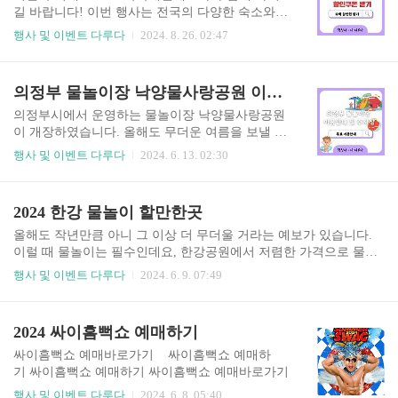
기 네이버 중계보기 대한민국 요르단 경기일정요
길 바랍니다! 이번 행사는 전국의 다양한 숙소와
르단 vs 대한민국, 대한민국 vs 요르단 경기일정은
함께 여러 온라인 여행사가 참여하여 대규모 할인
행사 및 이벤트 다루다
2024. 8. 26. 02:47
다음과 같습니다. ✔ 일정 : 2024.10.10 (목) 23:0
을 제공하고 있습니다. 오늘은 여러분이 어떻게 할
0 ✔ 장소 : 암만 국제 경기장 ✔ 중계 : MBC, 쿠팡
인쿠폰을 받을 수 있는지, 그리고 어떤 온라인 여행
플레이 대한민국 요르단 전력비교(이전경기 기
사들이 참여하고 있는지 자세히 알아보도록 하겠
의정부 물놀이장 낙양물사랑공원 이용안내
준) ▪ 순위 : 요르단과 대한민국 모두 각 ..
습니다. 휴가 계획을 세우고 계시다면 이번 기회를
놓치지 마시길 바랍니다! 할인쿠폰 받는방법 할
의정부시에서 운영하는 물놀이장 낙양물사랑공원
인쿠폰 받기할인쿠폰을 받기 위해서는 숙박세일페
이 개장하였습니다. 올해도 무더운 여름을 보낼 것
스타의 공식 웹사이트 또는 참여하는 온라인 여행
으로 예상되는데요. 그럴 땐 물놀이가 최고인 것 같
행사 및 이벤트 다루다
2024. 6. 13. 02:30
사의 웹사이트에 접속해야 합니다. 할인쿠폰은 선
습니다. 게다가 무료라니 더욱 즐겁게 이용할 수 있
착순으로 제공되며, 각각의 쿠폰은 특정 숙소 및 기
을 것 같습니다. 의정부 물놀이장 낙양물사랑공원
간에만 사용 가능합니다. 할인쿠폰을 신청하려면
에 대해 안내해 드리겠으니, 읽어보시고 방문하시
2024 한강 물놀이 할만한곳
기본적인 정보 입력과 함께 회원가입을 완료해야
면 좋을 것 같습니다. 낙양물사랑공원 이용안내
합니다. 참여 온라인 여행사올해 숙박세일페스..
의정부 물놀이장 이용안내운영기간 : 6월 1일 ~ 8
올해도 작년만큼 아니 그 이상 더 무더울 거라는 예보가 있습니다.
월 31일까지 - 6월 : 오전 10시 ~ 오후 5시까지 - 7,8
이럴 때 물놀이는 필수인데요, 한강공원에서 저렴한 가격으로 물놀
월 : 오전 10시 ~ 오후 8시까지 - 우천시 운행 안 함,
이를 할 수 있는 곳이 있다고 합니다. 한 곳도 아니고 무려 6곳입니
행사 및 이벤트 다루다
2024. 6. 9. 07:49
매주 월요일은 휴장 위치 : 의정부시 용민로 205 이
다. 6곳 물놀이할 수 있는고 안내해 드릴 테니, 확인해 보시길 바랍
용대상 : 초등학생 이하 (무료)주차장 : 유료(물놀
니다. 개장일도 확인하시고, 날짜에 맞춰서 방문하시길 바랍니다.
이장 이용 시 4시간 무료) 마치며 지금까지 의정부
한강 물놀이장 안내 한강 수영장 안내 개장일 안내
2024 싸이흠뻑쇼 예매하기
물놀이장 낙양물사랑공원에 대해 알려드렸..
싸이흠뻑쇼 예매바로가기 싸이흠뻑쇼 예매하
기 싸이흠뻑쇼 예매하기 싸이흠뻑쇼 예매바로가기
행사 및 이벤트 다루다
2024. 6. 8. 05:40