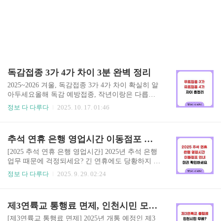
독감접종 3가 4가 차이 3분 완벽 정리
2025~2026 겨울, 독감접종 3가 4가 차이 확실히 알
아두세요올해 독감 예방접종, 작년이랑은 다릅니
다. 가장 큰 변화는 바로 독감접종 3가 4가 차이에
정보 다 다루다
2025. 10. 17. 01:46
서 시작됩니다. 그동안 국가에서 제공하던 독감 백
신은 4가였지만, 2025~2026절기부터는 3가 백신으
로 바뀌었습니다. “왜 줄었어? 싸게 하려고?”라고
추석 연휴 은행 영업시간 이동점포 안내
생각할 수 있지만, 이 변화는 WHO의 권고에 따른
것으로, 과학적이고 충분한 근거를 바탕으로 결정
[2025 추석 연휴 은행 영업시간] 2025년 추석 은행
된 사항입니다. 👉 독감접종 비용 저렴한곳 찾아보
업무 때문에 걱정되세요? 긴 연휴에도 당황하지 않
기 독감백신의 3가와 4가, 뭐가 어떻게 다를까요?
도록, 은행 영업시간부터 이동점포, 비대면 서비스
정보 다 다루다
2025. 9. 29. 02:24
먼저, 숫자부터 짚고 갑시다. 3가 백신은 독감 바이
까지 모든 궁금증을 해결해 드릴게요!여러분, 안녕
러스 중 A형 2종(H1N1, H3N2)과 B형 1종(빅토리아
하세요! 2025년 추석 연휴가 벌써 다가오고 있어
계열) 항원을 포함합니다. 반면, 4가 백신은 여기에
요. 올해는 10월 3일 금요일 개천절부터 9일 목요일
제3연륙교 통행료 면제, 인천시민 모두다? 개통 언제?
B형 야마가타 계열이 하나 더 추가..
한글날까지, 무려 7일간이나 이어지는 황금 연휴랍
니다! 이렇게 긴 연휴를 앞두고 혹시 은행 업무는
[제3연륙교 통행료 면제] 2025년 개통 예정인 제3