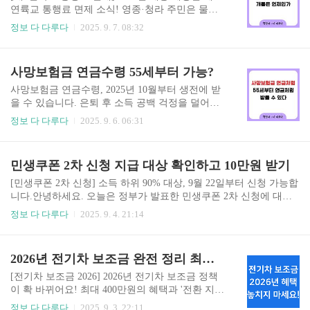
어떻게 되는지 궁금해하는 분들이 많을 것 같아요.
연륙교 통행료 면제 소식! 영종·청라 주민은 물론 2
명절 기간 동안 돈 보낼 일이나 신권 바꿀 일이 생
026년 3월부터 인천시민 전체가 혜택을 받을 수 있
정보 다 다루다
2025. 9. 7. 08:32
기면 어쩌지 하고 걱정할 필요 없어요. 오늘은 2025
어요. 조건과 방법을 자세히 알아보고 알뜰하게 이
추석 은행 영업시간과 함께 유용한 금융 팁들을 자
용해 보세요.안녕하세요! 😊 요즘 인천에서 가장
세히 알려드릴게요! 2025 추석 연휴 은행 영업시
큰 기대를 모으고 있는 제3연륙교 통행료 면제 소
사망보험금 연금수령 55세부터 가능?
간, 미리 알아봐요! 2025년 추석 연휴는 1..
식, 혹시 들으셨나요? 저도 이 소식을 듣고 깜짝 놀
랐답니다!인천 영종도와 청라국제도시를 이어줄
사망보험금 연금수령, 2025년 10월부터 생전에 받
이 다리가 드디어 2025년 12월에 개통을 앞두고 있
을 수 있습니다. 은퇴 후 소득 공백 걱정을 덜어주
는데요. 특히, 인천 시민이라면 이 다리를 무료로
는 새로운 제도를 지금 바로 확인해 보세요! 안녕
정보 다 다루다
2025. 9. 6. 06:31
이용할 수 있다는 점이 정말 대박 소식이에요. 오늘
하세요! 혹시 '사망보험금'이라고 하면 어떤 생각이
은 제3연륙교 통행료 면제에 대한 모든 것을 쉽고
떠오르시나요? 아마 사랑하는 가족에게 남기는 마
재미있게 알려드릴게요! 제3연륙교, 어떤 다리인지
지막 선물이라고 생각하는 분들이 많을 것입니다.
민생쿠폰 2차 신청 지급 대상 확인하고 10만원 받기
궁금해요! 🌉제3연륙교는 인천 영종도와 청라국제
저도 그렇게만 알고 있었습니다.하지만 2025년 10
도시..
월부터는 이 사망보험금을 이제는 본인이 살아있
[민생쿠폰 2차 신청] 소득 하위 90% 대상, 9월 22일부터 신청 가능합
을 때 연금처럼 받을 수 있게 된다는 아주 반가운
니다.안녕하세요. 오늘은 정부가 발표한 민생쿠폰 2차 신청에 대해
소식이 있습니다. 미래의 나를 위한 든든한 노후 준
자세히 알려드립니다. 이번 지급은 소득 하위 90%를 대상으로 하며,
정보 다 다루다
2025. 9. 4. 21:14
비, 지금부터 저와 함께 자세히 알아보겠습니다!
고액 자산가 제외 원칙이 적용됩니다. 지급 기간은 9월 22일부터 10
😊 1. 사망보험금 연금수령, 이제 생전에 받습니다!
월 31일까지, 사용 기한은 11월 30일까지입니다. 민생쿠폰 2차 지급
활기찬 노년 생활을 즐기는 한국인 노부부의 모습
대상은?민생쿠폰 2차 신청 대상은 소득 상위 10%를 제외한 국민입
2026년 전기차 보조금 완전 정리 최대 400만원 지원
그동안 사망보험금은 피보험자가 사망한 후에 유
니다. 가구별 건강보험료와 재산 수준을 종합적으로 따져 소득 하위
족에게 일시금으로 지급..
90%에 해당하면 지급 대상이 됩니다. 고액 자산가 제외 기준은 재산
[전기차 보조금 2026] 2026년 전기차 보조금 정책
세 과세표준 12억 원 초과, 금융소득 연 2000만 원 이상입니다. 신청
이 확 바뀌어요! 최대 400만원의 혜택과 '전환 지원
기간과 절차민생쿠폰 2차 신청은 9월 22일부터 10월 31일까지입니
금'까지, 전기차 구매를 망설였다면 꼭 확인해야 할
정보 다 다루다
2025. 9. 3. 22:11