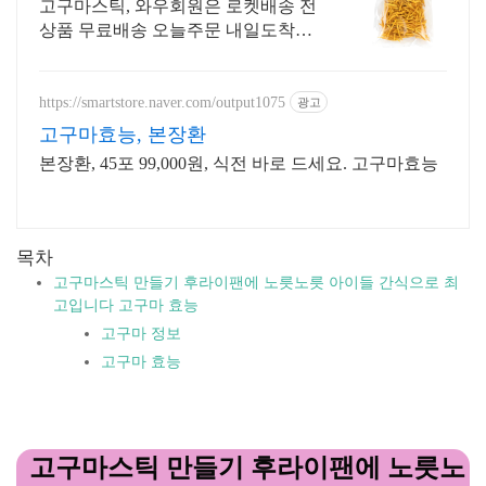
제한 무료 배송
고구마스틱, 와우회원은 로켓배송 전
상품 무료배송 오늘주문 내일도착!
꼭 필요한 제품은 쿠팡에서 더 저렴
하게, 로켓배송으로 더 빠르게!
https://smartstore.naver.com/output1075
광고
고구마효능, 본장환
본장환, 45포 99,000원, 식전 바로 드세요. 고구마효능
목차
고구마스틱 만들기 후라이팬에 노릇노릇 아이들 간식으로 최
고입니다 고구마 효능
고구마 정보
고구마 효능
고구마스틱 만들기 후라이팬에 노릇노