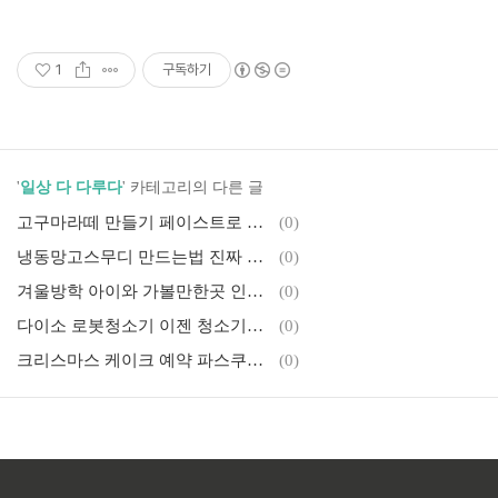
1
구독하기
'
일상 다 다루다
' 카테고리의 다른 글
고구마라떼 만들기 페이스트로 만드는법
(0)
냉동망고스무디 만드는법 진짜 맛있습니다
(0)
겨울방학 아이와 가볼만한곳 인천 국립생물자원관 무료로 관람가능해요
(0)
다이소 로봇청소기 이젠 청소기까지 나오네요!
(0)
크리스마스 케이크 예약 파스쿠찌에서!!
(0)