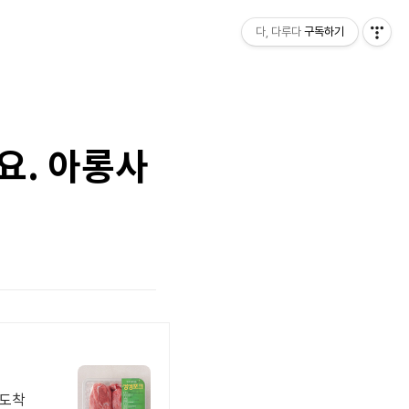
다, 다루다
구독하기
요. 아롱사
일도착