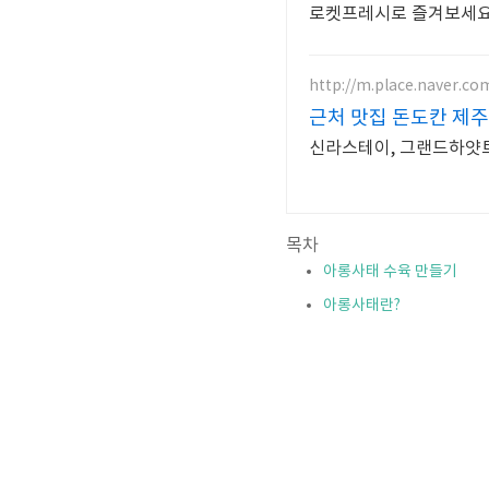
로켓프레시로 즐겨보세요
http://m.place.naver.c
근처 맛집 돈도칸 제
신라스테이, 그랜드하얏트
목차
아롱사태 수육 만들기
아롱사태란?