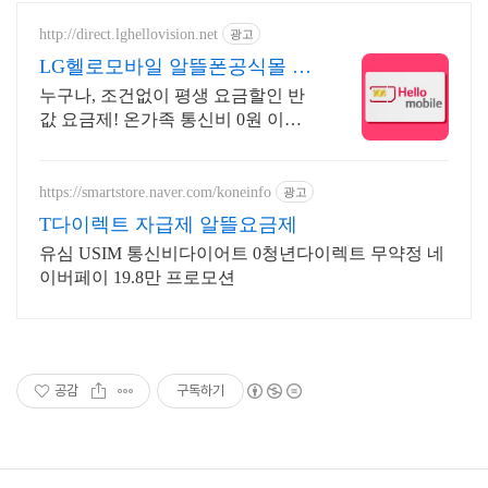
http://direct.lghellovision.net
광고
LG헬로모바일 알뜰폰공식몰 편
의점 유심, 이심 즉시개통
누구나, 조건없이 평생 요금할인 반
값 요금제! 온가족 통신비 0원 이벤
트
https://smartstore.naver.com/koneinfo
광고
T다이렉트 자급제 알뜰요금제
유심 USIM 통신비다이어트 0청년다이렉트 무약정 네
이버페이 19.8만 프로모션
공감
구독하기