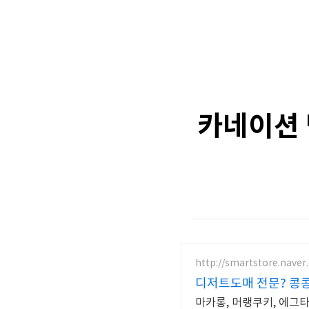
카네이션 
http://smartstore.nave
디저트도매 전문? 콩콩
마카롱, 머랭쿠키, 에그