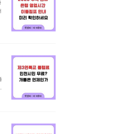
하
러
터
께
물
뜰
료
대