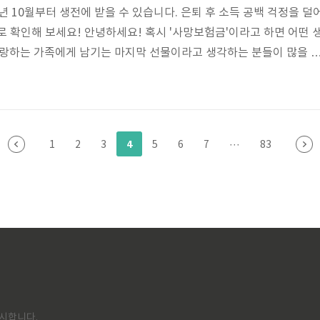
년 10월부터 생전에 받을 수 있습니다. 은퇴 후 소득 공백 걱정을 덜
로 확인해 보세요! 안녕하세요! 혹시 '사망보험금'이라고 하면 어떤 
사랑하는 가족에게 남기는 마지막 선물이라고 생각하는 분들이 많을 
 있었습니다.하지만 2025년 10월부터는 이 사망보험금을 이제는 본
을 수 있게 된다는 아주 반가운 소식이 있습니다. 미래의 나를 위한 든
와 함께 자세히 알아보겠습니다! 😊 1. 사망보험금 연금수령, 이제 
 생활을 즐기는 한국인 노부부의 모습그동안 사망보험금은 피보험자
4
1
2
3
5
6
7
···
83
으로 지급..
시합니다.