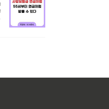
어
생
것
인
생
가