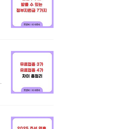
에
정
하
N