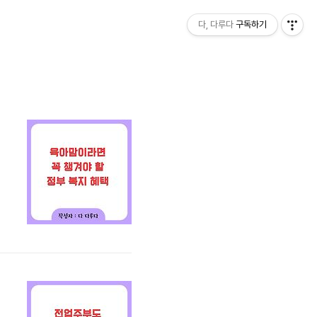
다, 다루다
구독하기
확
생
의