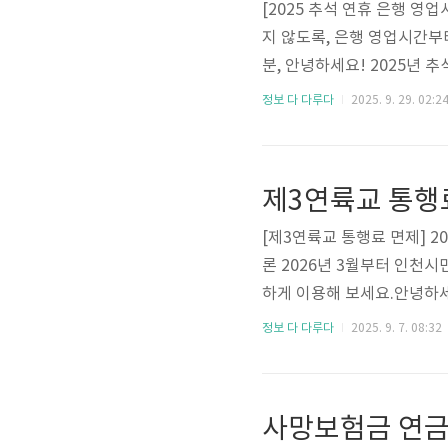
[2025 추석 연휴 은행 영
지 않도록, 은행 영업시간부
분, 안녕하세요! 2025년 
9일 목요일 한글날까지, 무
정보 다 다루다
2025. 9. 29. 02:2
시 은행 업무는 어떻게 되는
신권 바꿀 일이 생기면 어쩌지
유용한 금융 팁들을 자세히 알
제3연륙교 통행료
년 추석 연휴는 1..
[제3연륙교 통행료 면제] 2
론 2026년 3월부터 인천
하게 이용해 보세요.안녕하세
면제 소식, 혹시 들으셨나요
정보 다 다루다
2025. 9. 7. 08:32
를 이어줄 이 다리가 드디어 
다리를 무료로 이용할 수 있
한 모든 것을 쉽고 재미있게
사망보험금 연금
인천 영종도와 청라국제도시.