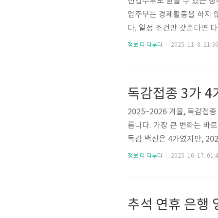
전업주부도 받을 수 있는 정
업주부는 경제활동을 하지 
다. 일정 조건만 갖춘다면 
히 가정경제를 책임지고 있는
정보 다 다루다
2025. 11. 8. 21:3
서는 2025년 현재 기준으
해보았습니다. 각각의 제도는 
들이 해당 제도를 통해 가계 
독감접종 3가 4
다양한 상황에 따라 맞춤형 지
2025~2026 겨울, 독감
릅니다. 가장 큰 변화는 바
독감 백신은 4가였지만, 20
려고?”라고 생각할 수 있지
정보 다 다루다
2025. 10. 17. 01:
바탕으로 결정된 사항입니다.
어떻게 다를까요?먼저, 숫자부
2)과 B형 1종(빅토리아 계
추석 연휴 은행
하나 더 추가..