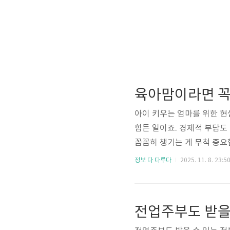
육아맘이라면 꼭
아이 키우는 엄마를 위한 현
힘든 일이죠. 경제적 부담도
꼼꼼히 챙기는 게 무척 중요
할 정부 복지 혜택들을 정리
정보 다 다루다
2025. 11. 8. 23:5
인해보세요.출산 후 가장 
아 돌봄도 만만치 않죠. 이
일부 또는 전부를 지원하며,
전업주부도 받을
과 아기 돌봄을 도와줍니다.지