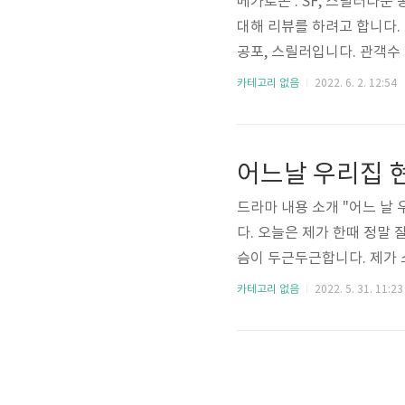
메가로돈 . SF, 스릴러다운
대해 리뷰를 하려고 합니다. 
공포, 스릴러입니다. 관객수
영화 중 하나입니다. 감독은 
카테고리 없음
2022. 6. 2. 12:54
비 로즈, 조문선, 클리프 커
등등이 출연합니다. 실제로
으로 알려진 상어에 대해 
메갈로돈이라고, 160만 ..
드라마 내용 소개 "어느 날
다. 오늘은 제가 한때 정말 
슴이 두근두근합니다. 제가 
이 엄청 길었던 " 어느 날 
카테고리 없음
2022. 5. 31. 11:23
제목이 너무 긴 관계로 줄여
멸망의 내용은 이렇습니다. 
국의 로맨스를 다루는 내용이
경)은 모두 멸망해 버리라는