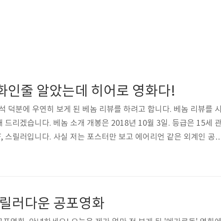
영화인줄 알았는데 히어로 영화다!
석 덕분에 우연히 보게 된 베놈 리뷰를 하려고 합니다. 베놈 리뷰를 
드리겠습니다. 베놈 소개 개봉은 2018년 10월 3일. 등급은 15세 
F, 스릴러입니다. 사실 저는 포스터만 보고 에어리언 같은 외계인 공
에 알았지만, 마블시리즈 빌런 히어로물이었습니다. 저 이런영화 좋아
다. 베놈은 다소 높은 평점으로 전연령대 모두 만족도가 높은 영화입
 루벤 플레셔 주연 : 톰 하디(에디 브록/베놈), 미셸 윌리엄스(앤 웨잉)
이트, 레이드 스콧, 스콧 헤이즈, 우디 헤럴슨, 미쉘 리, 샘 메디나 외.
,스릴러다운 공포영화