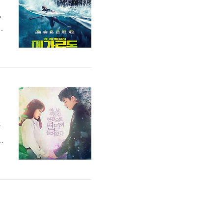
에
,
루
카
가
목
ㅎ
인