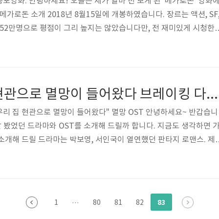
 공포영화. 안녕하세요! 오늘은 제가 얼마 전 보게 된 '메가로돈' 영화
메가로돈 소개 2018년 8월15일에 개봉하였습니다. 장르는 액션, SF
 52만명으로 평점이 그리 높지는 않았습니다만, 전 재미있게 시청한
존 터틀타웁. 주연은 제이슨 스타뎀, 레인 윌슨. 그밖에 조연으로는 
티스, 리빙빙, 제시카 맥나미, 로버트 테일러, 페이지 케네디, 마시 오
 존재했었던 메가로돈 영화 메가로돈을 감상하기 전에 실제 존재한 것
말씀드리겠습니다. 영화 메가로돈의 소재가 된 상어는 카르카로클레스
어느날 우리집 현관으로 멸망이 들어왔다 브레이킹 다운 ost
 우리 집 현관으로 멸망이 들어왔다" 멸망 OST 안녕하세요~ 반갑습니
잘 봤었던 드라마와 OST를 소개해 드릴까 합니다. 지금도 생각하면 
소개해 드릴 드라마는 박보영, 서인국이 열연했던 판타지 로맨스. 제
우리 집 현관으로 멸망이 들어왔다'입니다. 사진도 판타지 스럽죠? ㅎ
서 "멸망"이라고 하겠습니다. 실제로도 멸망으로 불렸다지요. 드라마
인간으로 나오는 박보영과 신이라고 해야 하나? 초월적인 존재인 서
에요. 안타깝게도 시한부 선고를 받게된 박보영(극 중 이름은 탁동
83
1
···
80
81
82
 소원을 빌게되었는..