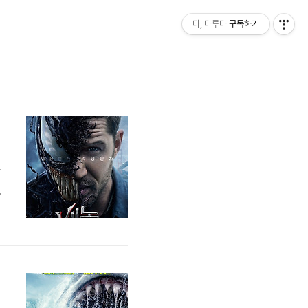
다, 다루다
구독하기
시
관
포
니