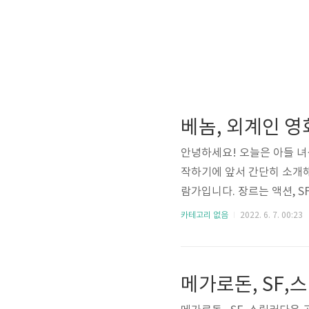
베놈, 외계인 
안녕하세요! 오늘은 아들 녀
작하기에 앞서 간단히 소개해 
람가입니다. 장르는 액션, S
물?인 줄 알았습니다. 나중
카테고리 없음
2022. 6. 7. 00:23
합니다. 진작 볼걸 그랬습니
다. 베놈 출연진 소개 감독 :
조연: 리즈 아메드, 제니 슬레
메가로돈, SF
베놈 줄거리 ..