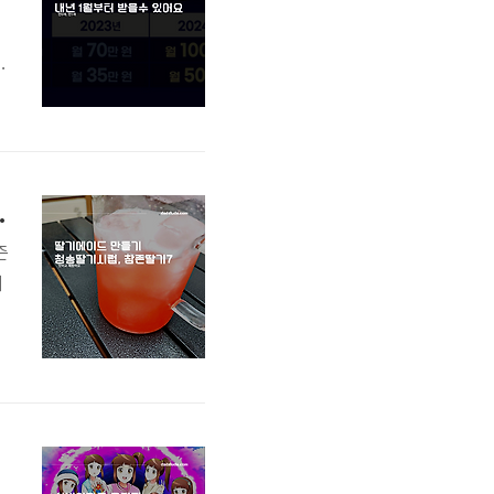
율
합
관
7 맛비교해 봤어요
즌
기