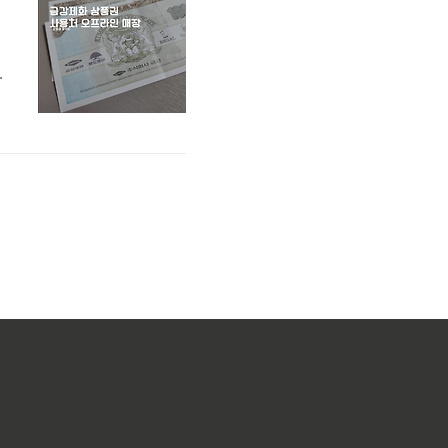
번
니
로