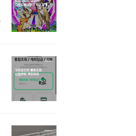
또
영
겠
깨
습
니
여