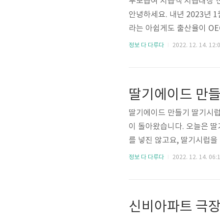
부모급여 지급액 지급대상 신
안녕하세요. 내년 2023년
라는 아쉽게도 출산율이 OE
이 계속된다면 미래 2032
정보 다 다루다
2022. 12. 14. 12:
니다. 이에 출산율을 늘리
니다. 부모급여 지급대상 부모
없이 모든 가정에서 받을 수 있
3개월의 아이를 말합니다. 
딸기에이드 만들기 딸기시럽 
이 돌아왔습니다. 오늘은 딸
를 넣진 않고요, 딸기시럽
따라 맛이 좌지우지되는 것
정보 다 다루다
2022. 12. 14. 06:
참존딸기7베이스를 사용해 
자재마트에서 우연히 발견한
다. 가격은 삼천원대입니다
참존딸기7베이스의 원재료는 정