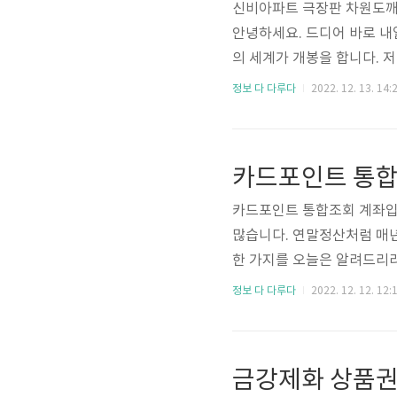
신비아파트 극장판 차원도깨비와
안녕하세요. 드디어 바로 내
의 세계가 개봉을 합니다. 
래, 또는 초등학교 친구들이
정보 다 다루다
2022. 12. 13. 14:
만 했었습니다만, 거의 3년
지만, 저도 반갑습니다. 신
비와 7개의 세계는 극장판으
니다. 이번에 3번째 극장판은
카드포인트 통합조회 계좌입금
많습니다. 연말정산처럼 매년
한 가지를 오늘은 알려드리
모르시는 분들이 많아서 현금
정보 다 다루다
2022. 12. 12. 12:
후에 바로 카드포인트 통합
계좌입금 방법 PC로 조회
다. 제일 상단에 나오는 '
금강제화 상품권
신금융협회 사이트로 넘어갑