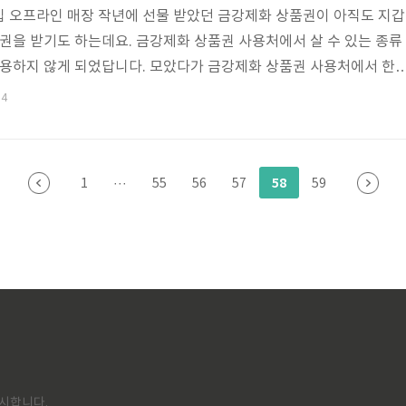
입 오프라인 매장 작년에 선물 받았던 금강제화 상품권이 아직도 지갑
품권을 받기도 하는데요. 금강제화 상품권 사용처에서 살 수 있는 종류
사용하지 않게 되었답니다. 모았다가 금강제화 상품권 사용처에서 한
 현금으로 바꾸기도 합니다. 오늘은 그와 관련된 정보를 알려드리겠습
34
처 구입가능한곳 금강제화 상품권 구입가능한곳은 많답니다. 전화로도
-8877 이곳으로 전화를 하시면 전화를 한 곳에서 가장 가까운 매장으
로 주문했던 금강제화 상품권은 전국 원하는 주소로 우성해준다고 합
58
1
···
55
56
57
59
서 구입하는 방법이 있습니다...
시합니다.