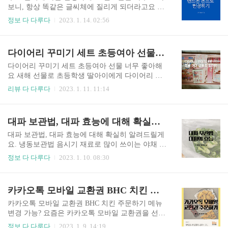
바꾸기 신세계유통상품권 근처에는 롯데백화점
보니, 항상 똑같은 글씨체에 질리게 되더라고요 ^
도있고, 다이소도 있습니다.금강제화 상품권 현금
^;; 예쁘고 보기 좋은 글씨체들은 가격을 지불해야
정보 다 다루다
2023. 1. 14. 02:56
으로 바꾸기하고나서 시간 보낼 수 있는 곳들도 많
사용할 수 있습니다. 한 번은 돈을 내고 다운로드하
은 것 같습니다.설 지나고나서 금액이 떨어질 것 같
여 사용을 해봤는데요, 그래도 한가지 글씨체만 쓰
아서... 비를 뚫고 다녀왔답니다 ㅋ 편안한 분위
려니 질리더라고요. 그러던 중 무료 글씨체 폰트를
다이어리 꾸미기 세트 초등여아 선물 너무 좋아해요
기 속에 매장인것 같습니다. 문을 열고 들어가서,
다운로드할 수 있는 사이트가 있다는 사실을 알았
왼쪽에 있는 메모지..
답니다. 무료 글씨체 폰트 사이트 인천교육서체 :
다이어리 꾸미기 세트 초등여아 선물 너무 좋아해
인천광역시 교육청 인천교육서체는 인천 시민과
요 새해 선물로 초등학생 딸아이에게 다이어리 세
인천시교육청이 함께 이야기하며 개발한 서체라고
트를 선물해 주었습니다. 요즘은 다꾸라는 다이어
리뷰 다 다루다
2023. 1. 11. 11:14
합니다. 총 4가지의 폰트가 있습니다. 누구나 안심
리 꾸미기가 유행인가 보더라고요. 다꾸 영상을 계
하고 사용할 수 있도록 만든 글씨체라고 합니다. 인
속 보더라고요 ^^;; 제가 준비한 다이어리 꾸미기
천교육서체는 누구나 무료로 받아 사용할 수 있는
세트 초등여아 선물에는 다이어리 세트와 컬러펜
대파 보관법, 대파 효능에 대해 확실히 알려드릴게요. 냉동보관법
있으나, 출처 표기를 권장합니다. 영상, 인쇄, 웹,
이 들어있었어요. 지금 보니 14세 이상 사용하라고
모바일 CI, BI, 판..
적혀있네요 ^^;; 하지만 올해 9살인 저희 딸은 그림
대파 보관법, 대파 효능에 대해 확실히 알려드릴게
그리는 것을 좋아해서, 아무런 문제가 되지 않았답
요. 냉동보관법 음시기 재료로 많이 쓰이는 야채 중
니다. 다이어리 꾸미기 세트 초등여아 선물 박스를
하나가 대파입니다. 대파는 많이 쓰이긴 하지만, 보
정보 다 다루다
2023. 1. 10. 08:30
오픈하면, 다꾸하기 좋은 여러 가지가 들어있답니
관을 잘 못 했을 경우에는 상하고 시들어서 버리기
다. 아이가 일단 들어있는게 많으니 좋아하더라고
일쑤입니다. 오늘은 대파 보관법, 대파 효능에 대해
요. 게다가 핑크핑크하니까 더 좋아하는 듯했어요.
확실히 알려드리겠습니다. 냉동보관법입니다. 대
카카오톡 모바일 교환권 BHC 치킨 주문하기 메뉴변경 가능?
메모지가 들어있는데요, 60장입니다. 그림이 여러
파 보관법 대파 손질하기 요리 할때 자주 쓰이는 재
가지네요. 예뻐요. 예쁜 소녀..
료 대파. 보관법에 따라 오래, 신선하게 보관할 수
카카오톡 모바일 교환권 BHC 치킨 주문하기 메뉴
있습니다. 대파 보관법을 알려드리기에 앞서 대파
변경 가능? 요즘은 카카오톡 모바일 교환권을 선물
손질부터 해야 합니다. 마트에서 구매한 대파입니
해주는 경우가 많습니다. 하지만 카카오톡 모바일
정보 다 다루다
2023. 1. 9. 14:19