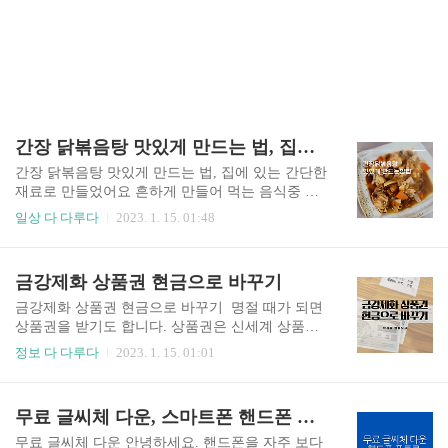
간장 닭볶음탕 맛있게 만드는 법, 집에있는 간단한 재료로 만들었어요
간장 닭볶음탕 맛있게 만드는 법, 집에 있는 간단한
재료로 만들었어요 흔하게 만들어 먹는 음식중 하
나가 닭볶음당인데요, 초등학생 또는 미취학 자녀
일상 다 다루다
2023. 1. 15. 01:48
를 두신 아이들과 함께 먹기 좋은 맵지 않은 간장
닭볶음탕 맛있게 만드는 법을 알려드리겠습니다.
간장 닭볶음탕 맛있게 만드는 법 재료 닭볶음탕용
금강제화 상품권 현금으로 바꾸기
닭고기(600그램), 당근, 버섯, 양파, 당면, 소스 재
료 : 진간장 5스푼, 맛술 1스푼, 설탕 1스푼, 간 마늘
금강제화 상품권 현금으로 바꾸기 명절 때가 되면
1스푼, 참기름 2스푼, 대파 조금 (1스푼=밥숟가락)
상품권을 받기도 합니다. 상품권은 신세계 상품권,
소요시간은 대략 40~50분 정도입니다. 간장 닭볶음
롯데 상품권, 금강제화 상품권 등등 상품권 매체가
정보 다 다루다
2023. 1. 15. 01:01
탕 맛있게 만드는 법 레시피 간장 닭볶음탕 재료 준
많습니다. 저는 금강제화 상품권이 있습니다만, 현
비 및 손질하기 당면은 뜨거운 물에 30분정도 불려
금으로 바꾸기 하는 게 좋을 것 같아 다녀왔습니
줍니다. 간장 닭볶음탕 맛있게 만드는 법 소스를 만
다. 구월동 롯데백화점 근처에 '신세계 유통상품
무료 글씨체 다운, 스마트폰 핸드폰 폰트로 바꾸기, 갤럭시, Zfont 설치
들어줍니다. 소스 재료는 진간장 5스푼, 맛술 ..
권'이라는 금강제화 상품권 현금으로 바꾸기 하기
좋은 매장이 있습니다. 금강제화 상품권 현금으로
무료 글씨체 다운 안녕하세요. 핸드폰을 자주 보다