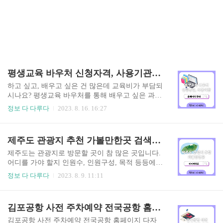
평생교육 바우처 신청자격, 사용기관, 홈페이지 정보
하고 싶고, 배우고 싶은 건 많은데 교육비가 부담되
시나요? 평생교육 바우처를 통해 배우고 싶은 과정
을 수강할 수 있습니다. 평생교육 바우처 신청자격,
정보 다 다루다
2023. 8. 16. 16:27
사용기관, 홈페이지 정보를 안내해 드릴 테니, 꼼꼼
히 읽어보시길 바랍니다. 평생교육 바우처 신청자
격, 사용기관, 홈페이지 정보 평생교육 바우처란?
제주도 관광지 추천 가볼만한곳 검색하기 네이버지도
본인이 배우고자 하는 학습 내용에 따라 자율적으
로 학습 활동을 결정하고, 참여할 수 있게 정부가
제주도는 관광지로 방문할 곳이 참 많은 곳입니다.
제공하는 평생교육 이용권이라고 합니다. 지원내
어디를 가야 할지 인원수, 인원구성, 목적 등등에
용 총 6만여 명 대상(장애인 대상 3,000명 포함됨)
따라가볼 만한 곳 검색하기란 쉬우면서도 어려운
정보 다 다루다
2023. 8. 9. 11:11
지원금액 1인당 연간 35만원 사용이 가능한 바우처
것 같습니다. 제주도 관광지 가볼 만한 곳 검색할
카드를 지원해 줍니다 사용처 평생교육 바우처 사
때 사용하는 저만의 방법의 있습니다. 누군가는 다
용기관으로 등록된 평생교육시설에서 제공하는 강
른 용도로 사용하겠지만, 이런 용도로도 사용가능
김포공항 사전 주차예약 전국공항 홈페이지 다자녀할인 신청으로 할인받기
좌 및 프로그램 수강료, 교재비 사용가능 교육 ✔
하구나 싶습니다. 바로 네이버지도 어플입니다. 네
지자체 평생학습관, 대학..
이버지도는 길 찾기를 할 때 내비게이션 용도로 많
김포공항 사전 주차예약 전국공항 홈페이지 다자