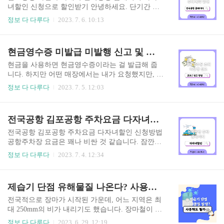
이 사용하십니다. 저는 관광지를 찾을 때도 사용한
녀할인 신청으로 할인받기 안녕하세요. 단기간 또
답니다. 제주도 관광지 추천 가볼만한곳 검색하기
는 장기간 김포공항 주차장을 이용해야 할 때가 있
정보 다 다루다
2023. 7. 6. 10:13
- 네이버지도 네이버지도는 지도 뿐만 아니라 내비
습니다. 사전 주차예약을 통해 미리 전국공항 홈페
게이션으로도 많이 사용되는 앱입니다. 안드로이
이지에서 주차예약을 하시면 보다 편리하게 공항
드, 앱 스토어에서 모두 다운로드하여 사용가능합
주차장을 이용할 수가 있습니다. 주차예약방법을
현금영수증 미발급 미발행 신고 및 발행 조회 어디서 하나요
니다. 주변 핫플레이스 검색, 길찾기, 내비게이션,
안내해 드리겠습니다. 아울러 주차요금 할인받을
대중교통 찾기, 기차 예매 등등 사용..
수 있는 방법도 있으니, 자격요건 확인해 보시길 바
현금을 사용하면 현금영수증이라는 걸 발급해 줍
랍니다. 김포공항 전국공항 주차장 요금 할인 사이
니다. 하지만 어떤 매장에서는 내가 요청했지만, 현
트 전국공항 주차홈페이지 https://park.airport.co.kr/
금영수증을 미발급하기도 하고, 거부를 하기도 합
정보 다 다루다
2023. 7. 5. 12:03
에서 신청가능합니다. 예약 안내 예약기간 최소 2
니다. 이럴 때 어디에 어떻게 신고를 하는 건지, 현
시간부터 최장 30일까지 예약 가능. 입차 시간 예약
금영수증 조회는 어디서 하는 건지 알려드리겠습
시간 기준 2시간 전부터 입차 가능. 예약시간 기준
니다. 현금영수증 미발급 미발행 신고 및 발행 조회
전국공항 김포공항 주차요금 다자녀할인 신청방법
2시간 후 까지 페널티 없이 입차 가능(출차 시 실제
어디서 하나요? 현금영수증 발급의 목적 정부 측면
입차 ..
현금 거래는 전산망을 통하지 않기에 국세청에서
전국공항 김포공항 주차요금 다자녀할인 신청방법
는 알수가 없습니다. 이를 해결하기 위해 현금을 지
공항주차장 요금은 꽤나 비싼 것 같습니다. 잠깐이
불하면 현금영수증 발급함으로 소비자에게 탈세
면 괜찮겠지만, 며칠 주차를 하려면 주차요금이 많
정보 다 다루다
2023. 7. 4. 12:34
감시의 역할을 부여하는 것이라고 할 수 있겠습니
이 나옵니다. 편도 비행기요금과 맞먹을 정도입니
다. 소비자 측면 현금 거래를 함으로 소득공제를 받
다. 그래도 공항주차장 요금 할인받는 방법이 있다
을 수 있습니다. 신용카드, 체크카드, 현금영수증의
고 하니 알아봅시다. 전국공항 홈페이지 전국공항
제습기 단점 유해물질 나온다? 사용해도 되나요?
사용금액이 총소득의 25%를 초과하면, 그 초과하
홈페이지https://park.airport.co.kr/ 에서 주차예약 시
는 부분의 현금영수증 사용액의 30%..
주차요금을 할인받을 수 있습니다. 할인받을 수 있
전국적으로 장마가 시작된 가운데, 어느 지역은 최
는 대상이 있습니다. 할인 대상 정부에 등록된 차량
대 250mm의 비가 내리기도 했습니다. 장마철이 되
저공해차량 1, 2종 50% 저공해차량 3종 20% 경형
면 비도 걱정이지만 또 다른 걱정은 바로 습도입니
정보 다 다루다
2023. 6. 29. 12:19